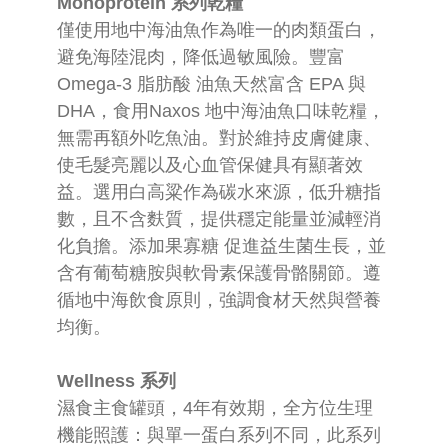
Monoprotein 系列乾糧
僅使用地中海油魚作為唯一的肉類蛋白，
避免海陸混肉，降低過敏風險。豐富
Omega-3 脂肪酸 油魚天然富含 EPA 與
DHA，食用Naxos 地中海油魚口味乾糧，
無需再額外吃魚油。對於維持皮膚健康、
使毛髮亮麗以及心血管保健具有顯著效
益。選用白高粱作為碳水來源，低升糖指
數，且不含麩質，提供穩定能量並減輕消
化負擔。添加果寡糖 促進益生菌生長，並
含有葡萄糖胺與軟骨素保護骨骼關節。遵
循地中海飲食原則，強調食材天然與營養
均衡。
Wellness 系列
濕食主食罐頭，4年有效期，全方位生理
機能照護：與單一蛋白系列不同，此系列