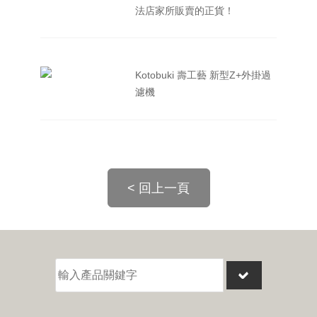
法店家所販賣的正貨！
Kotobuki 壽工藝 新型Z+外掛過
濾機
< 回上一頁