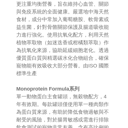
更注重均衡營養，旨在維持心血管、關節
與免疫系統的全面健康。嚴選地中海天然
食材，成分中常加入葡萄糖胺、軟骨素或
益生菌，針對骨骼關節保護及腸道吸收能
力進行強化。使用抗氧化配方，利用天然
植物萃取物（如迷迭香或柑橘類萃取）作
為抗氧化來源，協助延緩細胞老化。透過
優質蛋白質與精選碳水化合物組合，確保
寵物能有效吸收大部分營養。由ISO 國際
標準生產
Monoprotein Formula系列
單一動物蛋白主食罐頭，無穀物配方，4
年有效期。每款罐頭僅使用單一種肉類作
為蛋白質來源，有助於降低食物過敏與不
耐受的風險，對於腸胃敏感或需進行排除
飲食測試的寵物非常友善，含有高比例的