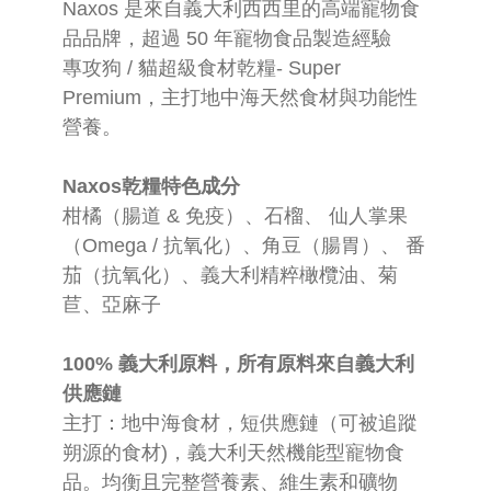
Naxos 是來自義大利西西里的高端寵物食
0
品品牌，超過 50 年寵物食品製造經驗
專攻狗 / 貓超級食材乾糧- Super
Premium，主打地中海天然食材與功能性
營養。
Naxos乾糧特色成分
柑橘（腸道 & 免疫）、石榴、 仙人掌果
（Omega / 抗氧化）、角豆（腸胃）、 番
茄（抗氧化）、義大利精粹橄欖油、菊
苣、亞麻子
100% 義大利原料，所有原料來自義大利
供應鏈
主打：地中海食材，短供應鏈（可被追蹤
朔源的食材)，義大利天然機能型寵物食
品。均衡且完整營養素、維生素和礦物